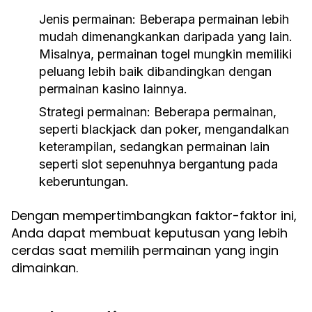
Jenis permainan:
Beberapa permainan lebih
mudah dimenangkankan daripada yang lain.
Misalnya, permainan togel mungkin memiliki
peluang lebih baik dibandingkan dengan
permainan kasino lainnya.
Strategi permainan:
Beberapa permainan,
seperti blackjack dan poker, mengandalkan
keterampilan, sedangkan permainan lain
seperti slot sepenuhnya bergantung pada
keberuntungan.
Dengan mempertimbangkan faktor-faktor ini,
Anda dapat membuat keputusan yang lebih
cerdas saat memilih permainan yang ingin
dimainkan.