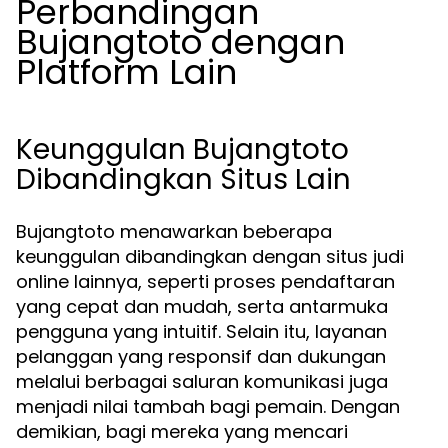
Perbandingan
Bujangtoto dengan
Platform Lain
Keunggulan Bujangtoto
Dibandingkan Situs Lain
Bujangtoto menawarkan beberapa
keunggulan dibandingkan dengan situs judi
online lainnya, seperti proses pendaftaran
yang cepat dan mudah, serta antarmuka
pengguna yang intuitif. Selain itu, layanan
pelanggan yang responsif dan dukungan
melalui berbagai saluran komunikasi juga
menjadi nilai tambah bagi pemain. Dengan
demikian, bagi mereka yang mencari