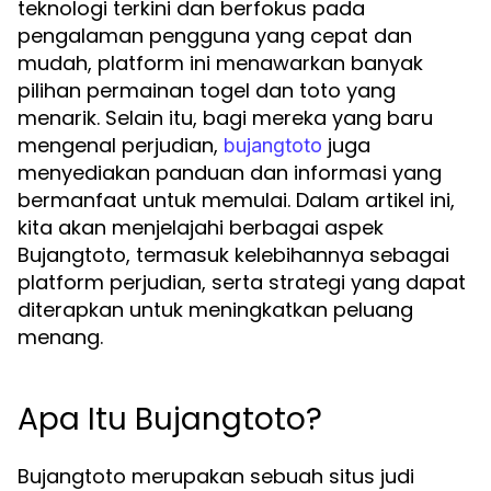
teknologi terkini dan berfokus pada
pengalaman pengguna yang cepat dan
mudah, platform ini menawarkan banyak
pilihan permainan togel dan toto yang
menarik. Selain itu, bagi mereka yang baru
mengenal perjudian,
juga
bujangtoto
menyediakan panduan dan informasi yang
bermanfaat untuk memulai. Dalam artikel ini,
kita akan menjelajahi berbagai aspek
Bujangtoto, termasuk kelebihannya sebagai
platform perjudian, serta strategi yang dapat
diterapkan untuk meningkatkan peluang
menang.
Apa Itu Bujangtoto?
Bujangtoto merupakan sebuah situs judi