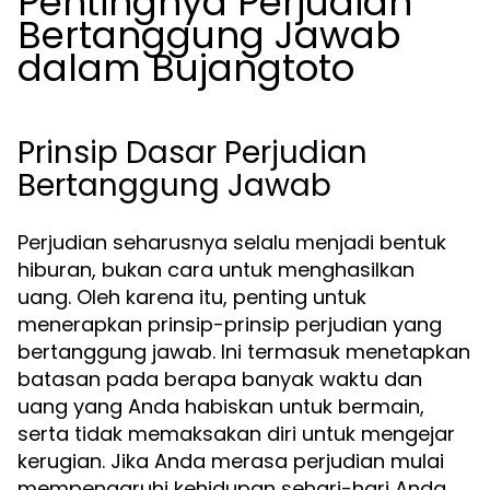
Pentingnya Perjudian
Bertanggung Jawab
dalam Bujangtoto
Prinsip Dasar Perjudian
Bertanggung Jawab
Perjudian seharusnya selalu menjadi bentuk
hiburan, bukan cara untuk menghasilkan
uang. Oleh karena itu, penting untuk
menerapkan prinsip-prinsip perjudian yang
bertanggung jawab. Ini termasuk menetapkan
batasan pada berapa banyak waktu dan
uang yang Anda habiskan untuk bermain,
serta tidak memaksakan diri untuk mengejar
kerugian. Jika Anda merasa perjudian mulai
mempengaruhi kehidupan sehari-hari Anda,