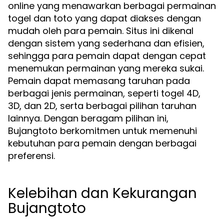
online yang menawarkan berbagai permainan
togel dan toto yang dapat diakses dengan
mudah oleh para pemain. Situs ini dikenal
dengan sistem yang sederhana dan efisien,
sehingga para pemain dapat dengan cepat
menemukan permainan yang mereka sukai.
Pemain dapat memasang taruhan pada
berbagai jenis permainan, seperti togel 4D,
3D, dan 2D, serta berbagai pilihan taruhan
lainnya. Dengan beragam pilihan ini,
Bujangtoto berkomitmen untuk memenuhi
kebutuhan para pemain dengan berbagai
preferensi.
Kelebihan dan Kekurangan
Bujangtoto