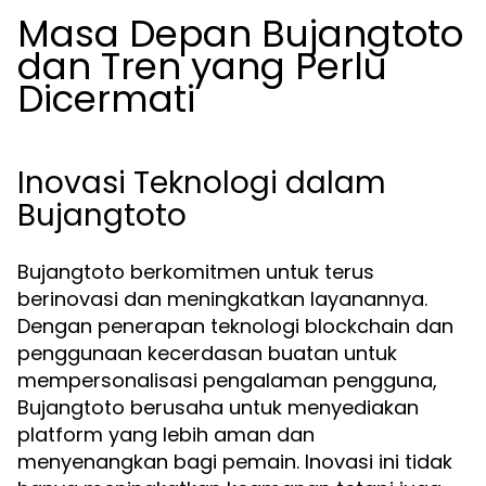
Masa Depan Bujangtoto
dan Tren yang Perlu
Dicermati
Inovasi Teknologi dalam
Bujangtoto
Bujangtoto berkomitmen untuk terus
berinovasi dan meningkatkan layanannya.
Dengan penerapan teknologi blockchain dan
penggunaan kecerdasan buatan untuk
mempersonalisasi pengalaman pengguna,
Bujangtoto berusaha untuk menyediakan
platform yang lebih aman dan
menyenangkan bagi pemain. Inovasi ini tidak