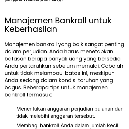
Manajemen Bankroll untuk
Keberhasilan
Manajemen bankroll yang baik sangat penting
dalam perjudian. Anda harus menetapkan
batasan berapa banyak uang yang bersedia
Anda pertaruhkan sebelum memulai. Cobalah
untuk tidak melampaui batas ini, meskipun
Anda sedang dalam kondisi taruhan yang
bagus. Beberapa tips untuk manajemen
bankroll termasuk:
Menentukan anggaran perjudian bulanan dan
tidak melebihi anggaran tersebut.
Membagi bankroll Anda dalam jumlah kecil