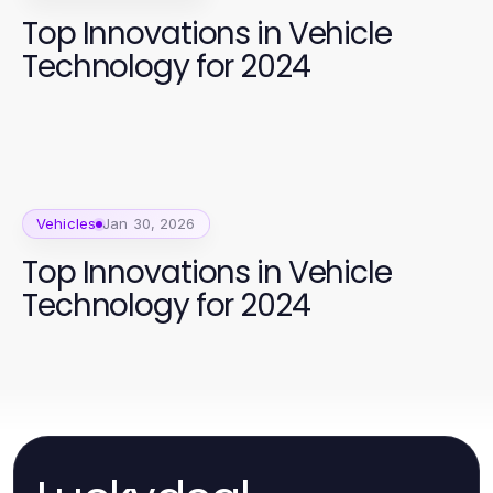
Top Innovations in Vehicle
Technology for 2024
Vehicles
Jan 30, 2026
Top Innovations in Vehicle
Technology for 2024