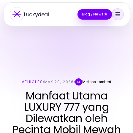
Luckydeal
Blog / News
VEHICLES
MAY 20, 2026
Melissa Lambert
M
Manfaat Utama
LUXURY 777 yang
Dilewatkan oleh
Pecinta Mobil Mewah