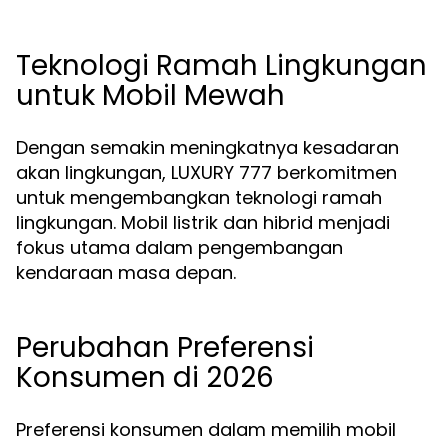
Teknologi Ramah Lingkungan
untuk Mobil Mewah
Dengan semakin meningkatnya kesadaran
akan lingkungan, LUXURY 777 berkomitmen
untuk mengembangkan teknologi ramah
lingkungan. Mobil listrik dan hibrid menjadi
fokus utama dalam pengembangan
kendaraan masa depan.
Perubahan Preferensi
Konsumen di 2026
Preferensi konsumen dalam memilih mobil