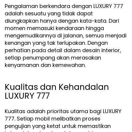
Pengalaman berkendara dengan LUXURY 777
adalah sesuatu yang tidak dapat
diungkapkan hanya dengan kata-kata. Dari
momen memasuki kendaraan hingga
mengemudikannya di jalanan, semua menjadi
kenangan yang tak terlupakan. Dengan
perhatian pada detail dalam desain interior,
setiap penumpang akan merasakan
kenyamanan dan kemewahan.
Kualitas dan Kehandalan
LUXURY 777
Kualitas adalah prioritas utama bagi LUXURY
777. Setiap mobil melibatkan proses
pengujian yang ketat untuk memastikan