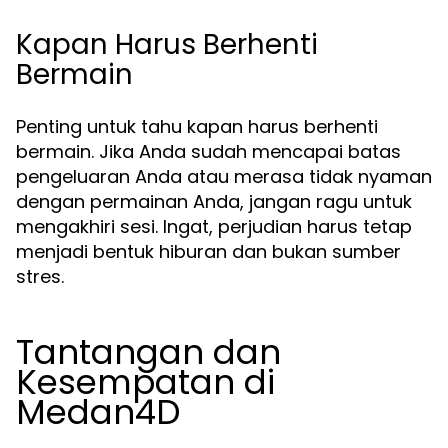
Kapan Harus Berhenti
Bermain
Penting untuk tahu kapan harus berhenti
bermain. Jika Anda sudah mencapai batas
pengeluaran Anda atau merasa tidak nyaman
dengan permainan Anda, jangan ragu untuk
mengakhiri sesi. Ingat, perjudian harus tetap
menjadi bentuk hiburan dan bukan sumber
stres.
Tantangan dan
Kesempatan di
Medan4D