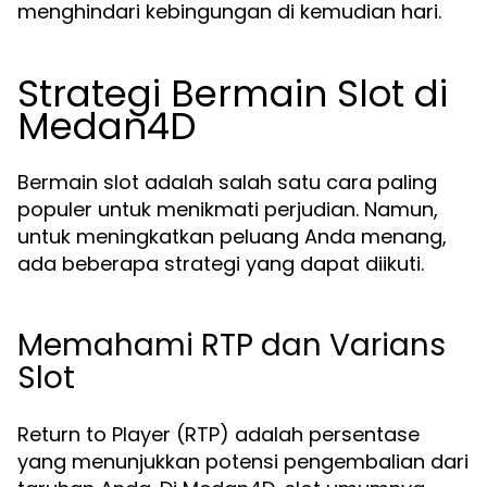
menghindari kebingungan di kemudian hari.
Strategi Bermain Slot di
Medan4D
Bermain slot adalah salah satu cara paling
populer untuk menikmati perjudian. Namun,
untuk meningkatkan peluang Anda menang,
ada beberapa strategi yang dapat diikuti.
Memahami RTP dan Varians
Slot
Return to Player (RTP) adalah persentase
yang menunjukkan potensi pengembalian dari