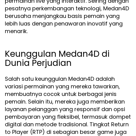
permainan live yang interaktif. Seiring dengan
pesatnya perkembangan teknologi, Medan4D
berusaha menjangkau basis pemain yang
lebih luas dengan penawaran inovatif yang
menarik.
Keunggulan Medan4D di
Dunia Perjudian
Salah satu keunggulan Medan4D adalah
variasi permainan yang mereka tawarkan,
membuatnya cocok untuk berbagai jenis
pemain. Selain itu, mereka juga memberikan
layanan pelanggan yang responsif dan opsi
pembayaran yang fleksibel, termasuk dompet
digital dan metode tradisional. Tingkat Return
to Player (RTP) di sebagian besar game juga