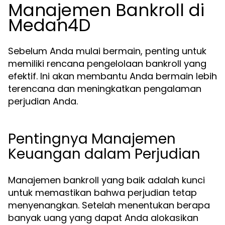
Manajemen Bankroll di
Medan4D
Sebelum Anda mulai bermain, penting untuk
memiliki rencana pengelolaan bankroll yang
efektif. Ini akan membantu Anda bermain lebih
terencana dan meningkatkan pengalaman
perjudian Anda.
Pentingnya Manajemen
Keuangan dalam Perjudian
Manajemen bankroll yang baik adalah kunci
untuk memastikan bahwa perjudian tetap
menyenangkan. Setelah menentukan berapa
banyak uang yang dapat Anda alokasikan