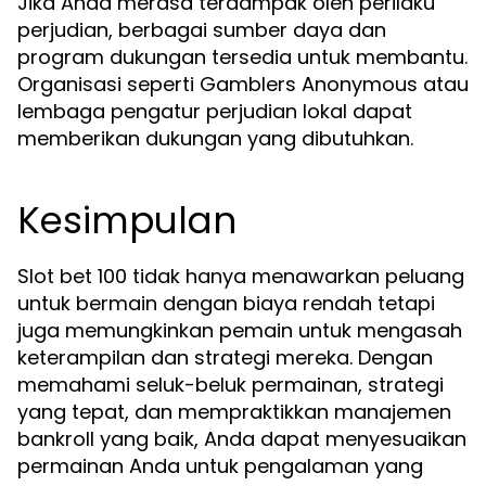
Jika Anda merasa terdampak oleh perilaku
perjudian, berbagai sumber daya dan
program dukungan tersedia untuk membantu.
Organisasi seperti Gamblers Anonymous atau
lembaga pengatur perjudian lokal dapat
memberikan dukungan yang dibutuhkan.
Kesimpulan
Slot bet 100 tidak hanya menawarkan peluang
untuk bermain dengan biaya rendah tetapi
juga memungkinkan pemain untuk mengasah
keterampilan dan strategi mereka. Dengan
memahami seluk-beluk permainan, strategi
yang tepat, dan mempraktikkan manajemen
bankroll yang baik, Anda dapat menyesuaikan
permainan Anda untuk pengalaman yang