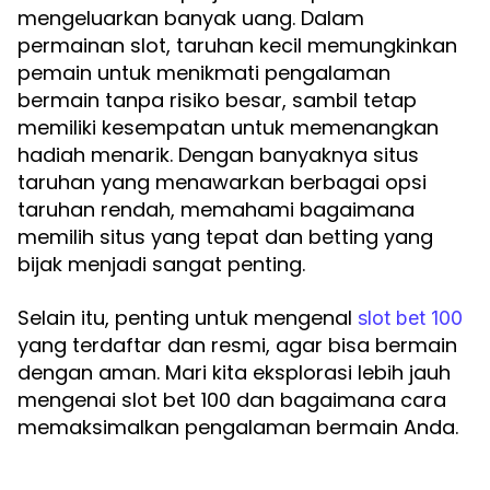
mengeluarkan banyak uang. Dalam
permainan slot, taruhan kecil memungkinkan
pemain untuk menikmati pengalaman
bermain tanpa risiko besar, sambil tetap
memiliki kesempatan untuk memenangkan
hadiah menarik. Dengan banyaknya situs
taruhan yang menawarkan berbagai opsi
taruhan rendah, memahami bagaimana
memilih situs yang tepat dan betting yang
bijak menjadi sangat penting.
Selain itu, penting untuk mengenal
slot bet 100
yang terdaftar dan resmi, agar bisa bermain
dengan aman. Mari kita eksplorasi lebih jauh
mengenai slot bet 100 dan bagaimana cara
memaksimalkan pengalaman bermain Anda.