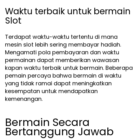
Waktu terbaik untuk bermain
Slot
Terdapat waktu-waktu tertentu di mana
mesin slot lebih sering membayar hadiah.
Mengamati pola pembayaran dan waktu
permainan dapat memberikan wawasan
kapan waktu terbaik untuk bermain. Beberapa
pemain percaya bahwa bermain di waktu
yang tidak ramai dapat meningkatkan
kesempatan untuk mendapatkan
kemenangan.
Bermain Secara
Bertanggung Jawab