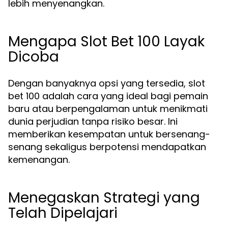
lebih menyenangkan.
Mengapa Slot Bet 100 Layak
Dicoba
Dengan banyaknya opsi yang tersedia, slot
bet 100 adalah cara yang ideal bagi pemain
baru atau berpengalaman untuk menikmati
dunia perjudian tanpa risiko besar. Ini
memberikan kesempatan untuk bersenang-
senang sekaligus berpotensi mendapatkan
kemenangan.
Menegaskan Strategi yang
Telah Dipelajari