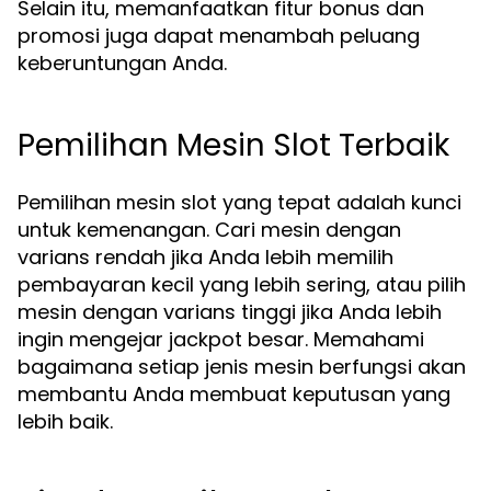
Selain itu, memanfaatkan fitur bonus dan
promosi juga dapat menambah peluang
keberuntungan Anda.
Pemilihan Mesin Slot Terbaik
Pemilihan mesin slot yang tepat adalah kunci
untuk kemenangan. Cari mesin dengan
varians rendah jika Anda lebih memilih
pembayaran kecil yang lebih sering, atau pilih
mesin dengan varians tinggi jika Anda lebih
ingin mengejar jackpot besar. Memahami
bagaimana setiap jenis mesin berfungsi akan
membantu Anda membuat keputusan yang
lebih baik.