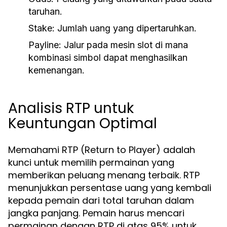
taruhan.
Stake:
Jumlah uang yang dipertaruhkan.
Payline:
Jalur pada mesin slot di mana
kombinasi simbol dapat menghasilkan
kemenangan.
Analisis RTP untuk
Keuntungan Optimal
Memahami RTP (Return to Player) adalah
kunci untuk memilih permainan yang
memberikan peluang menang terbaik. RTP
menunjukkan persentase uang yang kembali
kepada pemain dari total taruhan dalam
jangka panjang. Pemain harus mencari
permainan dengan RTP di atas 95% untuk