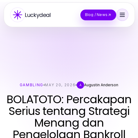
Luckydeal
Blog / News
GAMBLING
MAY 20, 2026
Augustin Anderson
A
BOLATOTO: Percakapan
Serius tentang Strategi
Menang dan
Pengelolaan Bankroll