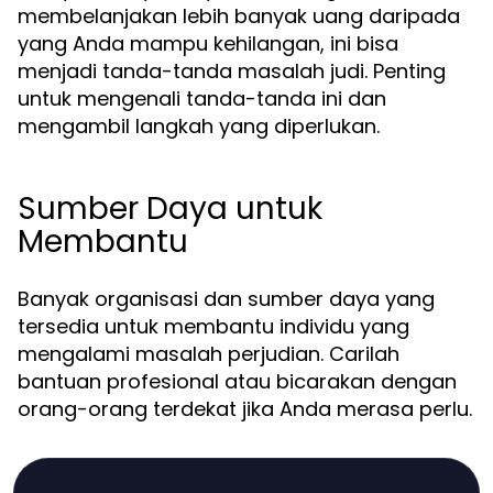
membelanjakan lebih banyak uang daripada
yang Anda mampu kehilangan, ini bisa
menjadi tanda-tanda masalah judi. Penting
untuk mengenali tanda-tanda ini dan
mengambil langkah yang diperlukan.
Sumber Daya untuk
Membantu
Banyak organisasi dan sumber daya yang
tersedia untuk membantu individu yang
mengalami masalah perjudian. Carilah
bantuan profesional atau bicarakan dengan
orang-orang terdekat jika Anda merasa perlu.