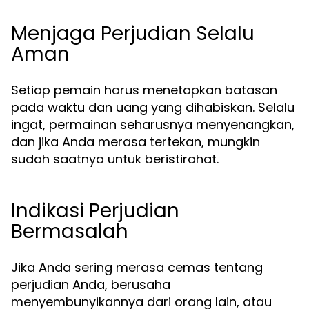
Menjaga Perjudian Selalu
Aman
Setiap pemain harus menetapkan batasan
pada waktu dan uang yang dihabiskan. Selalu
ingat, permainan seharusnya menyenangkan,
dan jika Anda merasa tertekan, mungkin
sudah saatnya untuk beristirahat.
Indikasi Perjudian
Bermasalah
Jika Anda sering merasa cemas tentang
perjudian Anda, berusaha
menyembunyikannya dari orang lain, atau