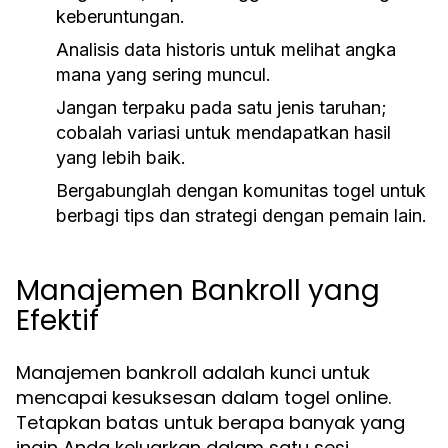
keberuntungan.
Analisis data historis untuk melihat angka
mana yang sering muncul.
Jangan terpaku pada satu jenis taruhan;
cobalah variasi untuk mendapatkan hasil
yang lebih baik.
Bergabunglah dengan komunitas togel untuk
berbagi tips dan strategi dengan pemain lain.
Manajemen Bankroll yang
Efektif
Manajemen bankroll adalah kunci untuk
mencapai kesuksesan dalam togel online.
Tetapkan batas untuk berapa banyak yang
ingin Anda keluarkan dalam satu sesi