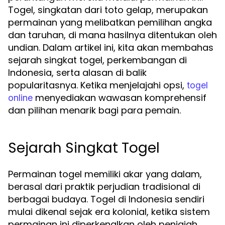
Togel, singkatan dari toto gelap, merupakan
permainan yang melibatkan pemilihan angka
dan taruhan, di mana hasilnya ditentukan oleh
undian. Dalam artikel ini, kita akan membahas
sejarah singkat togel, perkembangan di
Indonesia, serta alasan di balik
popularitasnya. Ketika menjelajahi opsi,
togel
menyediakan wawasan komprehensif
online
dan pilihan menarik bagi para pemain.
Sejarah Singkat Togel
Permainan togel memiliki akar yang dalam,
berasal dari praktik perjudian tradisional di
berbagai budaya. Togel di Indonesia sendiri
mulai dikenal sejak era kolonial, ketika sistem
permainan ini diperkenalkan oleh penjajah.