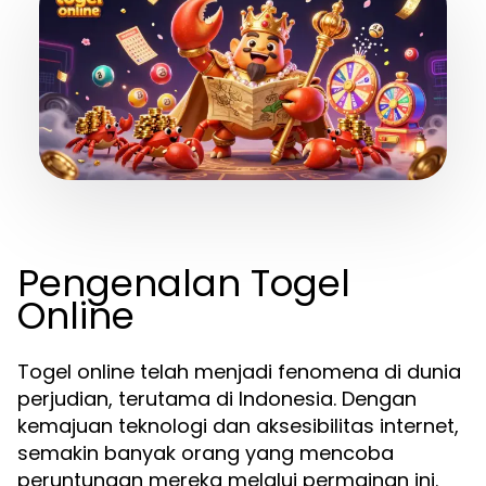
Pengenalan Togel
Online
Togel online telah menjadi fenomena di dunia
perjudian, terutama di Indonesia. Dengan
kemajuan teknologi dan aksesibilitas internet,
semakin banyak orang yang mencoba
peruntungan mereka melalui permainan ini.