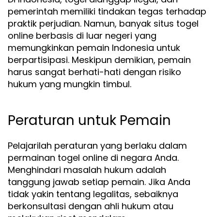
pemerintah memiliki tindakan tegas terhadap
praktik perjudian. Namun, banyak situs togel
online berbasis di luar negeri yang
memungkinkan pemain Indonesia untuk
berpartisipasi. Meskipun demikian, pemain
harus sangat berhati-hati dengan risiko
hukum yang mungkin timbul.
Peraturan untuk Pemain
Pelajarilah peraturan yang berlaku dalam
permainan togel online di negara Anda.
Menghindari masalah hukum adalah
tanggung jawab setiap pemain. Jika Anda
tidak yakin tentang legalitas, sebaiknya
berkonsultasi dengan ahli hukum atau