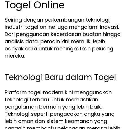
Togel Online
Seiring dengan perkembangan teknologi,
industri togel online juga mengalami inovasi.
Dari penggunaan kecerdasan buatan hingga
analisis data, pemain kini memiliki lebih
banyak cara untuk meningkatkan peluang
mereka.
Teknologi Baru dalam Togel
Platform togel modern kini menggunakan
teknologi terbaru untuk memastikan
pengalaman bermain yang lebih baik.
Teknologi seperti pengacakan angka yang
lebih aman dan sistem keamanan yang
canggih membantu pelanggan merasa lebih